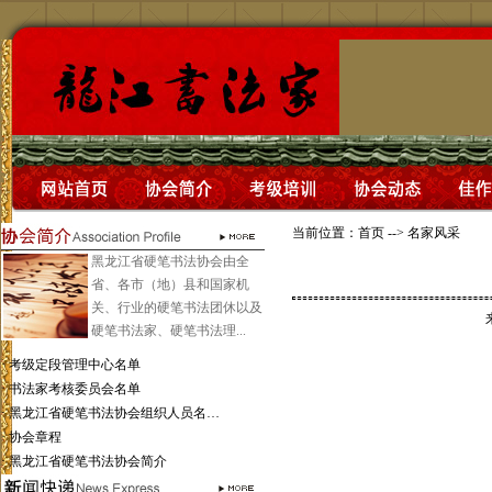
当前位置：
首页
-->
名家风采
黑龙江省硬笔书法协会由全
省、各市（地）县和国家机
关、行业的硬笔书法团休以及
硬笔书法家、硬笔书法理...
·
考级定段管理中心名单
·
书法家考核委员会名单
·
黑龙江省硬笔书法协会组织人员名…
·
协会章程
·
黑龙江省硬笔书法协会简介