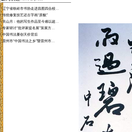
·
辽宁省铁岭市书协走进昌图四合校…
·
传统修复技艺还古字画“原貌”
·
关山月：他的写生作品至今难以超…
·
专家研讨“批评家提名展”策展方…
·
中国书法屡创天价背后
·
雷州市“中国书法之乡”暨雷州市…