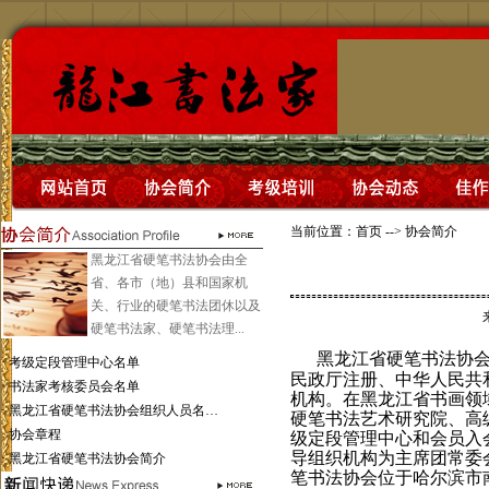
当前位置：
首页
-->
协会简介
黑龙江省硬笔书法协会由全
省、各市（地）县和国家机
关、行业的硬笔书法团休以及
硬笔书法家、硬笔书法理...
黑龙江省硬笔书法协会
·
考级定段管理中心名单
民政厅注册、中华人民共
·
书法家考核委员会名单
机构。在黑龙江省书画领
·
黑龙江省硬笔书法协会组织人员名…
硬笔书法艺术研究院、高
·
协会章程
级定段管理中心和会员入
导组织机构为主席团常委
·
黑龙江省硬笔书法协会简介
笔书法协会位于哈尔滨市南