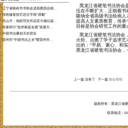
黑龙江省硬笔书法协会是
·
辽宁省铁岭市书协走进昌图四合校…
伍在不断扩大，正朝着书
·
传统修复技艺还古字画“原貌”
吸纳全省高级书法绘画人
提高人文素质教育，传承
·
关山月：他的写生作品至今难以超…
目标是协会研究工作的重
·
专家研讨“批评家提名展”策展方…
·
中国书法屡创天价背后
黑龙江省硬笔书法协会，
火炬、点燃了学子追求艺
·
雷州市“中国书法之乡”暨雷州市…
出的：“平易、素心、和
黑龙江省硬笔书法协会，
上一篇 没有了 下一篇
协会章程
版权所有：黑龙江省硬笔书法
联系电话：0451