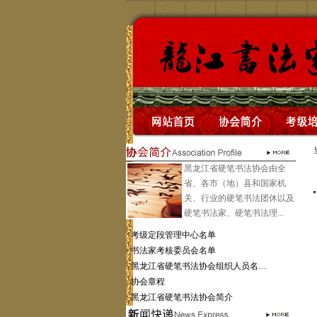
黑龙江省硬笔书法协会由全
省、各市（地）县和国家机
关、行业的硬笔书法团休以及
硬笔书法家、硬笔书法理...
·
考级定段管理中心名单
·
书法家考核委员会名单
·
黑龙江省硬笔书法协会组织人员名…
·
协会章程
·
黑龙江省硬笔书法协会简介