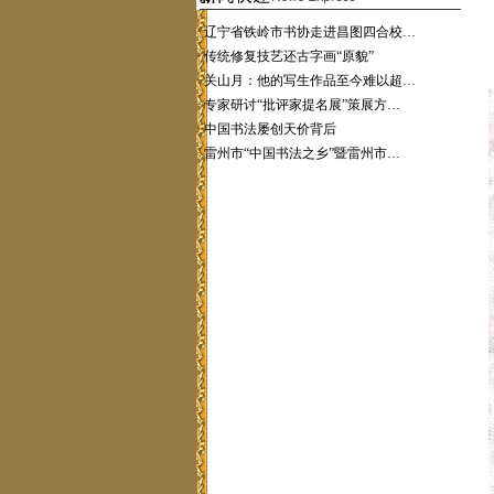
·
辽宁省铁岭市书协走进昌图四合校…
·
传统修复技艺还古字画“原貌”
·
关山月：他的写生作品至今难以超…
·
专家研讨“批评家提名展”策展方…
·
中国书法屡创天价背后
·
雷州市“中国书法之乡”暨雷州市…