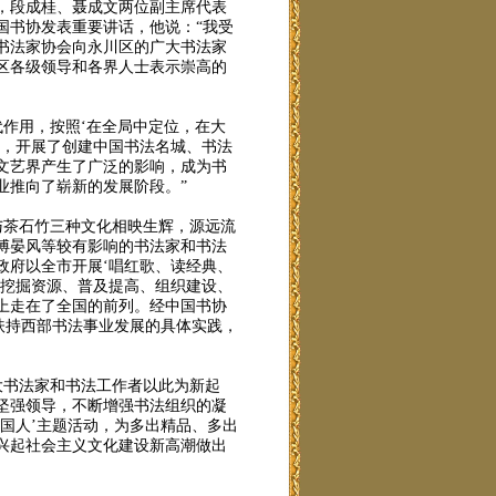
，段成桂、聂成文两位副主席代表
国书协发表重要讲话，他说：“我受
书法家协会向永川区的广大书法家
区各级领导和各界人士表示崇高的
作用，按照‘在全局中定位，在大
划，开展了创建中国书法名城、书法
文艺界产生了广泛的影响，成为书
业推向了崭新的发展阶段。”
茶石竹三种文化相映生辉，源远流
傅晏风等较有影响的书法家和书法
政府以全市开展‘唱红歌、读经典、
在挖掘资源、普及提高、组织建设、
上走在了全国的前列。经中国书协
扶持西部书法事业发展的具体实践，
大书法家和书法工作者以此为新起
坚强领导，不断增强书法组织的凝
国人’主题活动，为多出精品、多出
兴起社会主义文化建设新高潮做出