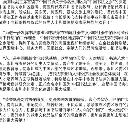
吴东民副主席宣读了中国书协关于命名永川区为“中国书法之乡”的决定
中国书协向永川区授牌，何应辉代表四川省书协致辞，赵长青书记代表中
张海主席、段成桂、吴东民、何应辉、聂成文副主席的委托，谨代表中国
和书法工作者致以由衷的祝贺！向长期关心支持书法事业的重庆市及永川
敬意！向莅临授牌仪式的各界人士和媒体朋友表示热烈的欢迎！”
“为进一步发挥书法事业和书法家在构建社会主义和谐社会中的不可替代
局下行动’的工作理念，中国书协开创性地启动了中国书法进万家行动计
之乡活动，得到了地方党委政府的高度重视和热情参与，在全社会特别是
法界围绕中心、服务大局，回报社会、奉献人们的品牌性活动，把书法事
“永川是中国民族文化传承基地，这里物华天宝，人杰地灵，书法艺术与
长。永川有着良好的历史人文资源，曾产生了陈子庄、游子明、刘声道、
理论教育家，使永川成为中国西部的书法艺术重镇。近年来，永川区委区
讲故事、传箴言’为总抓手，把书法事业纳入到经济社会发展总体规划，
人才培养等方面取得显著成绩，特别是在中小学中恢复书法课的推进力度
严格考察并研究决定，正式命名永川区为‘中国书法之乡’。这是中国书协
也是重庆市和永川区文化建设的重大成果。”
“荣誉既是对过去的褒奖，更是未来发展的鞭策。衷心希望永川区的广
点，提高认识、牢记使命、刻苦钻研、不负众望，紧紧依靠区委区政府的
聚力和向心力，积极参与中国书法进万家和‘从小写好中国字，长大做好中
人才，提升永川的城市文化品位和全民的综合素养，更加自觉更加主动地
新的更大贡献！”