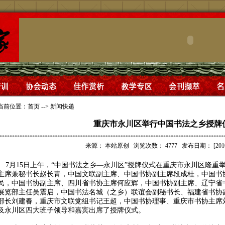
当前位置：
首页
-->
新闻快递
重庆市永川区举行中国书法之乡授牌
来源：
本站原创
浏览次数：
4777
发布日期：
[201
7月15日上午，“中国书法之乡—永川区”授牌仪式在重庆市永川区隆重
主席兼秘书长赵长青，中国文联副主席、中国书协副主席段成桂，中国书
民，中国书协副主席、四川省书协主席何应辉，中国书协副主席、辽宁省
展览部主任吴震启，中国书法名城（之乡）联谊会副秘书长、福建省书协
部长刘建春，重庆市文联党组书记王超，中国书协理事、重庆市书协主席
及永川区四大班子领导和嘉宾出席了授牌仪式。