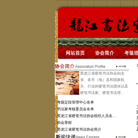
黑龙江省硬笔书法协会由全
省、各市（地）县和国家机
关、行业的硬笔书法团休以及
硬笔书法家、硬笔书法理...
·
考级定段管理中心名单
·
书法家考核委员会名单
·
黑龙江省硬笔书法协会组织人员名…
·
协会章程
·
黑龙江省硬笔书法协会简介