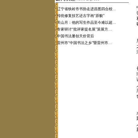
·
辽宁省铁岭市书协走进昌图四合校…
·
传统修复技艺还古字画“原貌”
·
关山月：他的写生作品至今难以超…
·
专家研讨“批评家提名展”策展方…
·
中国书法屡创天价背后
·
雷州市“中国书法之乡”暨雷州市…