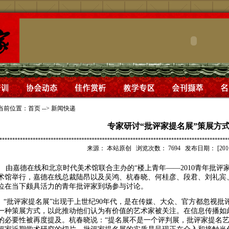
当前位置：
首页
-->
新闻快递
专家研讨“批评家提名展”策展方
来源：
本站原创
浏览次数：
7694
发布日期：
[201
由嘉德在线和北京时代美术馆联合主办的“楼上青年——2010青年批评
术馆举行，嘉德在线总裁陆昂以及吴鸿、杭春晓、何桂彦、段君、刘礼宾
位在当下颇具活力的青年批评家到场参与讨论。
“批评家提名展”出现于上世纪90年代，是在传媒、大众、官方都忽视批
一种策展方式，以此推动他们认为有价值的艺术家被关注。在信息传播如
的必要性被再度提及。杭春晓说：“提名展不是一个评判展，批评家提名