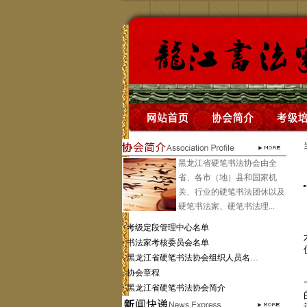
黑龙江省硬笔书法协会由全
省、各市（地）县和国家机
关、行业的硬笔书法团休以及
硬笔书法家、硬笔书法理...
·
考级定段管理中心名单
·
书法家考核委员会名单
·
黑龙江省硬笔书法协会组织人员名…
·
协会章程
·
黑龙江省硬笔书法协会简介