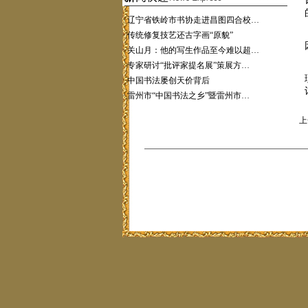
·
辽宁省铁岭市书协走进昌图四合校…
·
传统修复技艺还古字画“原貌”
·
关山月：他的写生作品至今难以超…
·
专家研讨“批评家提名展”策展方…
·
中国书法屡创天价背后
·
雷州市“中国书法之乡”暨雷州市…
上