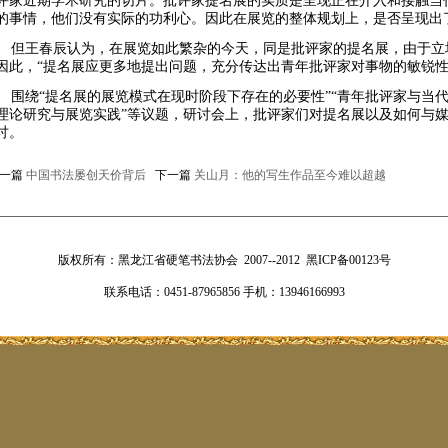
评家近期学术研究的切片。批评家提名展的实质是呈现正在介入和接触当
的事情，他们没有实际的功利心。因此在展览的整体规划上，是否呈现出
但王春辰认为，在展览如此繁杂的今天，同是批评家的提名展，由于立
因此，“提名展应更多地提出问题，充分传达出青年批评家对事物的敏锐性
围绕“提名展的展览模式在现时阶段下存在的必要性”“青年批评家与当代
理论研究与展览实践”等议题，研讨会上，批评家们对提名展以及如何与
讨。
一篇
中国书法屡创天价背后
下一篇
关山月：他的写生作品至今难以超越
版权所有：黑龙江省硬笔书法协会 2007--2012 黑ICP备00123号
联系电话：0451-87965856 手机：13946166993