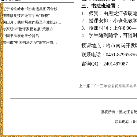
三、书法班设置：
·
辽宁省铁岭市书协走进昌图四合校…
1
、师资：由黑龙江省硬
·
传统修复技艺还古字画“原貌”
2
、授课安排：小班化教
·
关山月：他的写生作品至今难以超…
3
、授课时间：上午
8:00
—
·
专家研讨“批评家提名展”策展方…
4
、学生随到随学，可随
·
中国书法屡创天价背后
·
雷州市“中国书法之乡”暨雷州市…
授课地点：哈市南岗开发
联系电话：
0451-87965856
咨询
QQ
：
2401487087
上一篇
二0一三年全省优秀教师名单
版权所有：黑龙江省硬笔书法
联系电话：0451