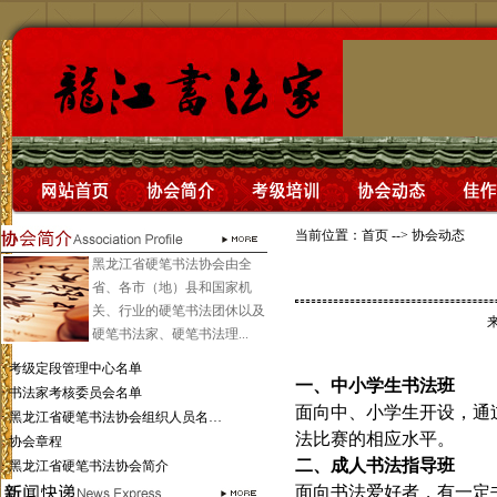
当前位置：
首页
-->
协会动态
黑龙江省硬笔书法协会由全
省、各市（地）县和国家机
关、行业的硬笔书法团休以及
硬笔书法家、硬笔书法理...
·
考级定段管理中心名单
一、中小学生书法班
·
书法家考核委员会名单
面向中、小学生开设，通
·
黑龙江省硬笔书法协会组织人员名…
法比赛的相应水平。
·
协会章程
二、成人书法指导班
·
黑龙江省硬笔书法协会简介
面向书法爱好者，有一定