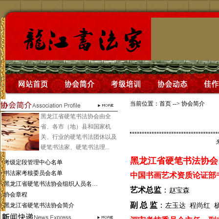
当前位置：
首页
-->
协会简介
黑龙江省硬笔书法协会由全
省、各市（地）县和国家机
关、行业的硬笔书法团休以及
硬笔书法家、硬笔书法理...
黑龙江省硬笔书法协会
·
考级定段管理中心名单
·
书法家考核委员会名单
中国书画艺术资质论证部
·
黑龙江省硬笔书法协会组织人员名…
艺术总监
：
赵宝森
·
协会章程
副 总 监
：
·
黑龙江省硬笔书法协会简介
左玉达 程尚红 