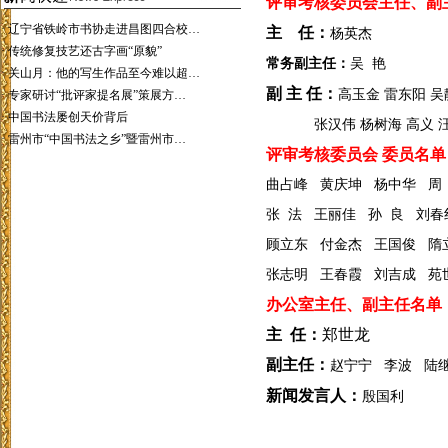
评审考核委员会主任、副
·
辽宁省铁岭市书协走进昌图四合校…
主 任：
杨英杰
·
传统修复技艺还古字画“原貌”
常务副主任：
吴 艳
·
关山月：他的写生作品至今难以超…
副 主 任：
高玉金 雷东阳 吴
·
专家研讨“批评家提名展”策展方…
·
中国书法屡创天价背后
张汉伟 杨树海 高义 汪
·
雷州市“中国书法之乡”暨雷州市…
评审考核委员会 委员名单
曲占峰 黄庆坤 杨中华 周 
张 法 王丽佳 孙 良 刘春
顾立东 付金杰 王国俊 隋
张志明 王春霞 刘吉成 苑
办公室主任、副主任名单
主 任：
郑世龙
副主任：
赵宁宁 李波 陆
新闻发言人：
殷国利